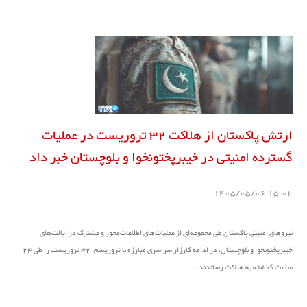
ارتش پاکستان از هلاکت 32 تروریست در عملیات
گسترده امنیتی در خیبرپختونخوا و بلوچستان خبر داد
15:02 1405/05/06
نیروهای امنیتی پاکستان طی مجموعه‌ای از عملیات‌های اطلاعات‌محور و مشترک در ایالت‌های
خیبرپختونخوا و بلوچستان، در ادامه کارزار سراسری مبارزه با تروریسم، 32 تروریست را طی 24
ساعت گذشته به هلاکت رساندند.