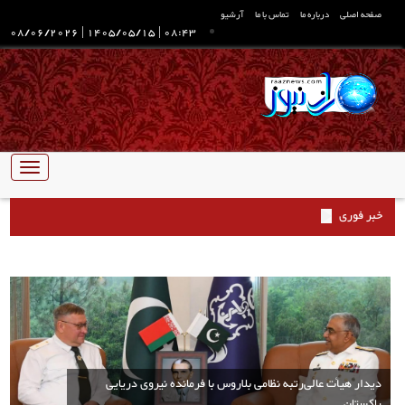
صفحه اصلی
درباره ما
تماس با ما
آرشیو
08/06/2026
|
1405/05/15
|
08:43
تبدیل
ناوبری
خبر فوری
دیدار هیأت عالی‌رتبه نظامی بلاروس با فرمانده نیروی دریایی
پاکستان