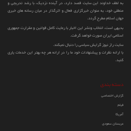
به لطف خداوند این سایت قصد دارد، در آینده نزدیک، با رشد تدریجی و
پاسگاه پلیس در پاکستان
منطقی خود، به عنوان خبرگزاری فعال و اثرگذار در میان رسانه های خبری
حامد میر: پاکستان از طالبان افغانستان راضی
جهان اسلام مطرح گردد.
نیست! امروز یک مقام امنیتی پاکستان با
12:16 1404/12/06
بدیهی است، انتخاب ونشر این اخبار با رعایت کامل قوانین و مقرارت جمهوری
طالبان دیدار خواهد داشت
اسلامی ایران صورت خواهد گرفت.
در حمله انتحاری عناصر تروریستی به پاسگاه پلیس در شهرستان بکهر ایالت پنجاب
سایت راز نیوز گرایش سیاسی را دنبال نمیکند.
15:04 1400/02/08
پاکستان 2 نیروی پلیس کشته شده و چهار تن دیگر نیز زخمی شدند.
با ارائه نظرات و پیشنهادات خود ما را در ارائه هر چه بهتر این خدمات یاری
کنید.
حامد میر تحلیل گر و روزنامه نگار ارشد پاکستانی در گزارشی اظهار داشت که
پاکستان روند تلاش های جدید برای متقاعد کردن طالبان افغانستان جهت عضویت
مجدد در ماموریت صلح افغانستان را آغاز کرده است که در غیراین صورت طالبان
دسته بندی
از سوی پاکستان شاهد اقدامات سختی خواهد بود.
گزارش اختصاصی
فیلم
سه کشته در تیراندازی به خودروی پلیس در
آمریکا
شهر کوهات پاکستان
عربستان سعودی