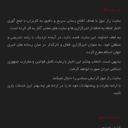
طالبان دیدار خواهد داشت
درباره ما
سایت راز نیوز با هدف اطلاع رسانی سریع و دقیق به کاربران با جمع آوری
15:04 1400/02/08
اخبار لحظه به لحظه از خبرگزاری ها و سایت های معتبر آغاز به کار کرده است.
به لطف خداوند این سایت قصد دارد، در آینده نزدیک، با رشد تدریجی و
حامد میر تحلیل گر و روزنامه نگار ارشد پاکستانی در گزارشی اظهار داشت که
منطقی خود، به عنوان خبرگزاری فعال و اثرگذار در میان رسانه های خبری
پاکستان روند تلاش های جدید برای متقاعد کردن طالبان افغانستان جهت عضویت
جهان اسلام مطرح گردد.
مجدد در ماموریت صلح افغانستان را آغاز کرده است که در غیراین صورت طالبان
بدیهی است، انتخاب ونشر این اخبار با رعایت کامل قوانین و مقرارت جمهوری
از سوی پاکستان شاهد اقدامات سختی خواهد بود.
اسلامی ایران صورت خواهد گرفت.
سایت راز نیوز گرایش سیاسی را دنبال نمیکند.
با ارائه نظرات و پیشنهادات خود ما را در ارائه هر چه بهتر این خدمات یاری
کنید.
دسته بندی
اقدام متعصبانه دولت فدرال اسلام آباد و
گزارش اختصاصی