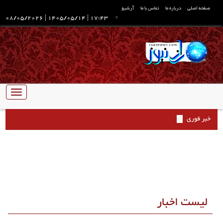
صفحه اصلی
درباره ما
تماس با ما
آرشیو
08/05/2026
|
1405/05/14
|
17:43
تبدیل
ناوبری
خبر فوری
لیست اخبار