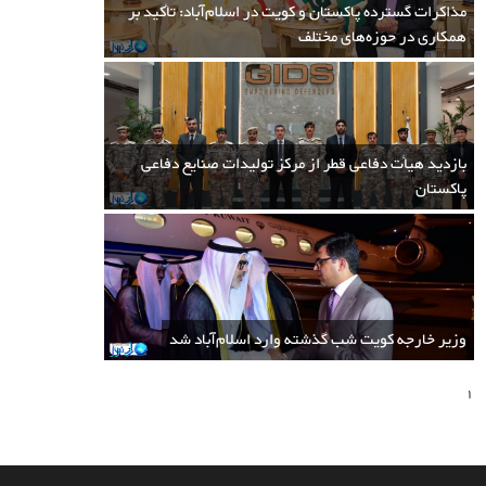
مذاکرات گسترده پاکستان و کویت در اسلام‌آباد: تأکید بر
13:49 1400/08/13
همکاری در حوزه‌های مختلف
پس از تغییرات اخیر در ارتش پاکستان، مهم ترین اقدام دولت حزب تحریک انصاف
در سال 2022 میلادی تعیین رئیس جدید ارتش پاکستان خواهد بود. ژنرال قمر
جاوید باجوا فرمانده فعلی ارتش پاکستان در نوامبر 2019 میلادی به مدت سه سال
بازدید هیأت دفاعی قطر از مرکز تولیدات صنایع دفاعی
مدت خدمتش به دلیل اوضاع امنیتی تمدید شده بود که پس از آن در 29 نوامبر
پاکستان
2022 (8 آذر 1401) به پایان خواهد رسید....
وزیر خارجه کویت شب گذشته وارد اسلام‌آباد شد
1
حامد میر: پاکستان از طالبان افغانستان راضی
نیست! امروز یک مقام امنیتی پاکستان با