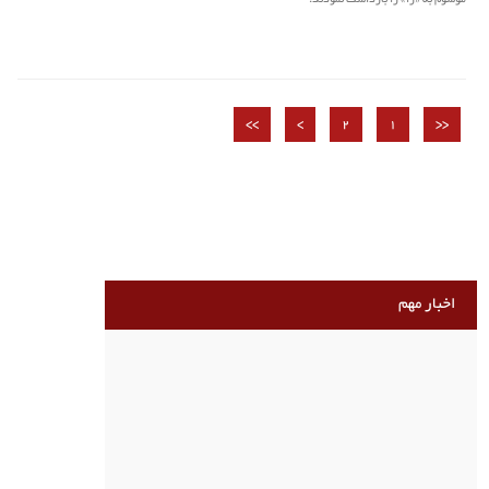
موسوم به «را» را بازداشت نمودند.
>>
>
2
1
<<
اخبار مهم