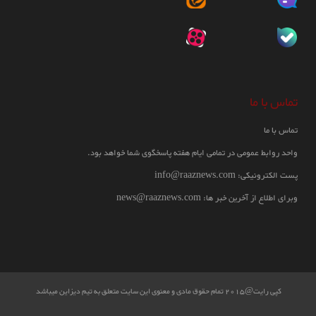
هشدار آمریکا به پاکستان مبنی بر عدم
گسترش روابط با ایران
10:44 1398/05/05
تماس با ما
واشنگتن نسبت به گسترش روابط با ایران به ویژه روابط تجاری و اقتصادی، به
پاکستان هشدار داده و از پاکستان خواسته است توجه خود را بر روی دیگر
تماس با ما
بازارهای بین المللی از جمله بازار ایالات متحده متمرکز نماید.
واحد روابط عمومی در تمامی ایام هفته پاسخگوی شما خواهد بود.
پست الکترونیکی: info@raaznews.com
وبرای اطلاع از آخرین خبر ها: news@raaznews.com
کپی رایت@2015 تمام حقوق مادی و معنوی این سایت متعلق به تیم دیزاین میباشد
طالبان افغانستان مذاکرات خود را با آمریکا لغو