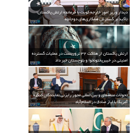
15:30 1400/08/13
دیدار وزیر امور خارجه کویت با فرمانده ارتش پاکستان؛
تأکید بر گسترش همکاری‌های دوجانبه
علاوه بر حضور تروریست های طالبان، حضور داعش در مناطق قبایلی ایالت خیبر
پختون خوا پاکستان نیز یک حقیقت است. به گفته کارشناسان، خطرناکترین دشمن
طالبان نیز داعش است و هر وقت موقعیت مناسب پیدا کند حتما طالبان را هدف
قرار خواهد داد...
ارتش پاکستان از هلاکت 32 تروریست در عملیات گسترده
امنیتی در خیبرپختونخوا و بلوچستان خبر داد
تحولات منطقه‌ای و بین‌المللی محور رایزنی نمایندگان کنگره
آمریکا با ایاز صادق در اسلام‌آباد
نامزدهای احتمالی سال 2022 میلادی برای
سمت فرماندهی ارتش پاکستان