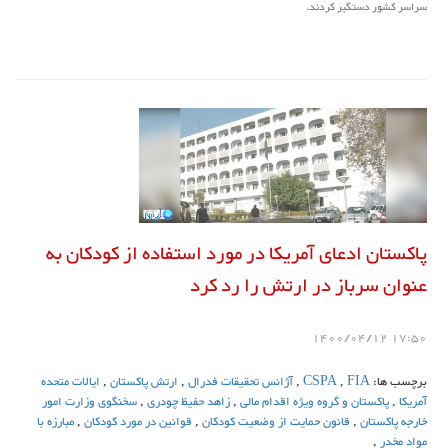
سراسر کشور دستگیر کردند.
پاکستان ادعای آمریکا در مورد استفاده از کودکان به
عنوان سرباز در ارتش را رد کرد
17:50 1400/04/12
برچسب ها:
FIA
,
CSPA
,
آژانس تحقیقات فدرال
,
ارتش پاکستان
,
ایالات متحده
آمریکا
,
پاکستان و گروه ویژه اقدام مالی
,
زاهد حفیظ چودری
,
سخنگوی وزارت امور
خارجه پاکستان
,
قانون حمایت از وضعیت کودکان
,
قوانین در مورد کودکان
,
مبارزه با
مواد مخدر
,