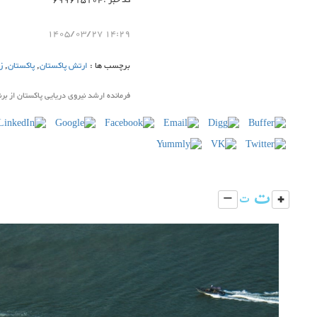
کد خبر :699615104
14:29 1405/03/27
برچسب ها :
ارتش پاکستان
,
پاکستان
,
ز
فرمانده ارشد نیروی دریایی پاکستان از برن