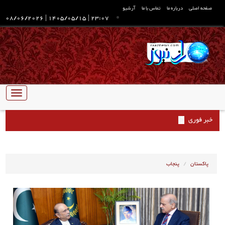
صفحه اصلی
درباره ما
تماس با ما
آرشیو
08/06/2026
|
1405/05/15
|
23:07
تبدیل
ناوبری
خبر فوری
پاکستان
پنجاب