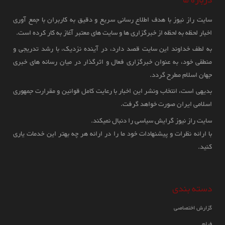
درباره ما
پاکستان با فیلد مارشال سید عاصم منیر فرمانده ارتش و رئیس نیروهای دفاعی
سایت راز نیوز با هدف اطلاع رسانی سریع و دقیق به کاربران با جمع آوری
پاکستان، در ستاد فرماندهی کل ارتش (GHQ) در راولپندی دیدار و گفت‌وگو
اخبار لحظه به لحظه از خبرگزاری ها و سایت های معتبر آغاز به کار کرده است.
کرد.
به لطف خداوند این سایت قصد دارد، در آینده نزدیک، با رشد تدریجی و
منطقی خود، به عنوان خبرگزاری فعال و اثرگذار در میان رسانه های خبری
جهان اسلام مطرح گردد.
دیدار وزیر امور خارجه کویت با فرمانده ارتش
بدیهی است، انتخاب ونشر این اخبار با رعایت کامل قوانین و مقرارت جمهوری
پاکستان؛ تأکید بر گسترش همکاری‌های
اسلامی ایران صورت خواهد گرفت.
دوجانبه
سایت راز نیوز گرایش سیاسی را دنبال نمیکند.
با ارائه نظرات و پیشنهادات خود ما را در ارائه هر چه بهتر این خدمات یاری
17:15 1405/05/06
ارتش پاکستان از هلاکت 32 تروریست در
کنید.
عملیات گسترده امنیتی در خیبرپختونخوا و
شیخ جراح جابر الاحمد الصباح وزیر امور خارجه کویت، در جریان سفر خود به
بلوچستان خبر داد
پاکستان با فیلد مارشال سید عاصم منیر فرمانده ارتش و رئیس نیروهای دفاعی
دسته بندی
پاکستان، در ستاد فرماندهی کل ارتش (GHQ) در راولپندی دیدار و گفت‌وگو
15:02 1405/05/06
گزارش اختصاصی
کرد.
فیلم