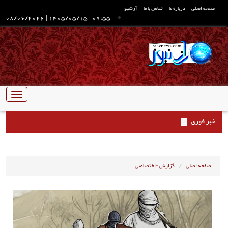
صفحه اصلی
درباره ما
تماس با ما
آرشیو
08/06/2026
|
1405/05/15
|
09:55
تبدیل
ناوبری
خبر فوری
صفحه اصلی
گزارش-اختصاصی