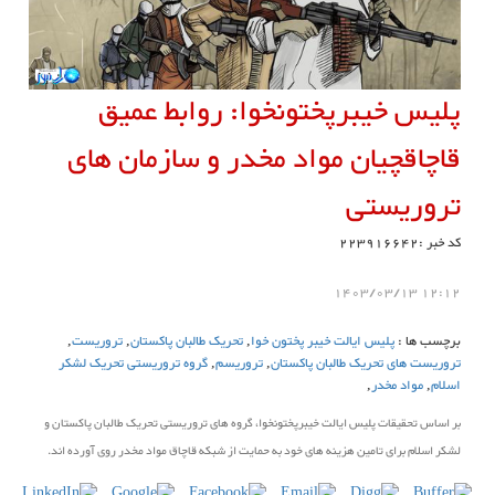
پلیس خیبرپختونخوا: روابط عمیق
قاچاقچیان مواد مخدر و سازمان های
تروریستی
کد خبر :223916642
12:12 1403/03/13
برچسب ها :
پلیس ایالت خیبر پختون خوا
,
تحریک طالبان پاکستان
,
تروریست
,
تروریست های تحریک طالبان پاکستان
,
تروریسم
,
گروه تروریستی تحریک لشکر
اسلام
,
مواد مخدر
,
بر اساس تحقیقات پلیس ایالت خیبرپختونخوا، گروه های تروریستی تحریک طالبان پاکستان و
لشکر اسلام برای تامین هزینه های خود به حمایت از شبکه قاچاق مواد مخدر روی آورده اند.