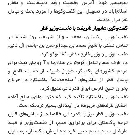
سوئیسی خود، آخرین وضعیت روند دیپلماتیک و نقش
اسلام‌آباد در تسهیل این گفت‌وگوها را مورد بحث و تبادل
نظر قرار دادند.
گفت‌وگوی «شهباز شریف» با نخست‌وزیر قطر
نخست‌وزیر پاکستان، محمد شهباز شریف، روز شنبه در
تماس تلفنی با شیخ محمد بن عبدالرحمن بن جاسم آل ثانی،
نخست‌وزیر و وزیر خارجه قطر، گفت‌وگو کرد.
دو طرف ضمن تبادل گرم‌ترین سلام‌ها و آرزوهای نیک برای
مردم کشورهای یکدیگر، شهباز شریف از حمایت قاطع و
پایدار قطر از تلاش‌های "صلح‌جویانه" پاکستان در جریان
بحران خلیج فارس ابراز قدردانی عمیق کرد.
نخست‌وزیر پاکستان تأکید کرد که متن توافق صلح آماده
امضای طرف‌های مربوطه در آینده‌ای بسیار نزدیک است.
نخست‌وزیر قطر نیز با قدردانی خالصانه از تلاش‌های قابل
توجه پاکستان برای برقراری صلح، از نخست‌وزیر و فیلد
مارشال سید عاصم منیر، فرمانده ارتش پاکستان، به دلیل