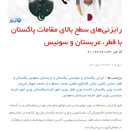
رایزنی‌های سطح بالای مقامات پاکستان
با قطر، عربستان و سوئیس
کد خبر :2119286083
09:50 1405/03/23
برچسب ها :
ایران
,
پاکستان و سوئیس
,
پاکستان و عربستان سعودی
,
پاکستان و
قطر
,
تماس تلفنی
,
تنش
,
گفتگوی تلفنی
,
محمد اسحاق دار
,
محمد شهباز شریف
,
نخست وزیر پاکستان
,
نخست وزیر قطر
,
وزیر امور خارجه پاکستان
,
وزیر امور خارجه
سوئیس
,
وزیر امور خارجه عربستان سعودی
,
طبق گزارش رسانه‌ها در مورد نهایی شدن متن توافق صلح میان تهران و واشنگتن و در آستانه
مراسم امضای الکترونیکی آن، نخست‌وزیر و وزیر خارجه پاکستان طی روز گذشته در تماس‌های
جداگانه با مقامات ارشد قطر، عربستان و سوئیس، آخرین تحولات دیپلماتیک و نقش اسلام‌آباد
در میانجی‌گری را بررسی کردند.