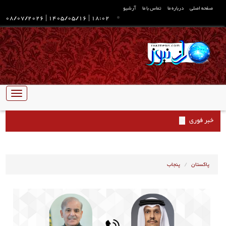
صفحه اصلی
درباره ما
تماس با ما
آرشیو
08/07/2026
|
1405/05/16
|
18:02
تبدیل
ناوبری
خبر فوری
پاکستان
پنجاب