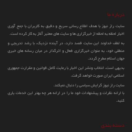
درباره ما
شیخ جراح جابر الاحمد الصباح وزیر امور خارجه کویت، در جریان سفر خود به
پاکستان با فیلد مارشال سید عاصم منیر فرمانده ارتش و رئیس نیروهای دفاعی
سایت راز نیوز با هدف اطلاع رسانی سریع و دقیق به کاربران با جمع آوری
پاکستان، در ستاد فرماندهی کل ارتش (GHQ) در راولپندی دیدار و گفت‌وگو
اخبار لحظه به لحظه از خبرگزاری ها و سایت های معتبر آغاز به کار کرده است.
کرد.
به لطف خداوند این سایت قصد دارد، در آینده نزدیک، با رشد تدریجی و
منطقی خود، به عنوان خبرگزاری فعال و اثرگذار در میان رسانه های خبری
جهان اسلام مطرح گردد.
دیدار وزیر امور خارجه کویت با فرمانده ارتش
بدیهی است، انتخاب ونشر این اخبار با رعایت کامل قوانین و مقرارت جمهوری
پاکستان؛ تأکید بر گسترش همکاری‌های
اسلامی ایران صورت خواهد گرفت.
دوجانبه
سایت راز نیوز گرایش سیاسی را دنبال نمیکند.
با ارائه نظرات و پیشنهادات خود ما را در ارائه هر چه بهتر این خدمات یاری
17:15 1405/05/06
ارتش پاکستان از هلاکت 32 تروریست در
کنید.
عملیات گسترده امنیتی در خیبرپختونخوا و
شیخ جراح جابر الاحمد الصباح وزیر امور خارجه کویت، در جریان سفر خود به
بلوچستان خبر داد
پاکستان با فیلد مارشال سید عاصم منیر فرمانده ارتش و رئیس نیروهای دفاعی
دسته بندی
پاکستان، در ستاد فرماندهی کل ارتش (GHQ) در راولپندی دیدار و گفت‌وگو