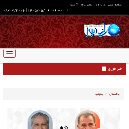
صفحه اصلی
درباره ما
تماس با ما
آرشیو
08/07/2026
|
1405/05/16
|
06:00
تبدیل
ناوبری
خبر فوری
پاکستان
پنجاب