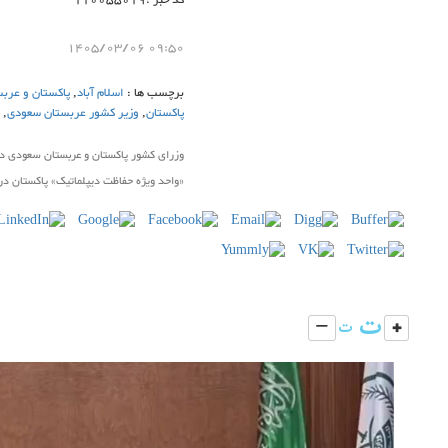
کد خبر :110055019
09:50 1405/03/06
برچسب ها :
اسلام آباد
,
پاکستان و عرب
پاکستان
,
وزیر کشور عربستان سعودی
,
«واحد ویژه حفاظت دیپلماتیک» پاکستان در