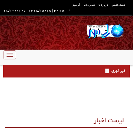
صفحه اصلی
درباره ما
تماس با ما
آرشیو
08/06/2026
|
1405/05/15
|
22:05
تبدیل
ناوبری
خبر فوری
لیست اخبار