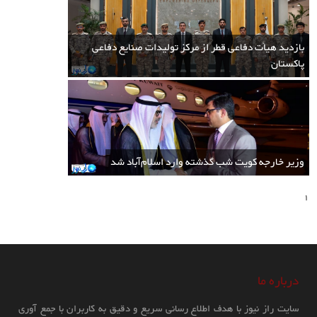
پس از تغییرات اخیر در ارتش پاکستان، مهم ترین اقدام دولت حزب تحریک انصاف
در سال 2022 میلادی تعیین رئیس جدید ارتش پاکستان خواهد بود. ژنرال قمر
جاوید باجوا فرمانده فعلی ارتش پاکستان در نوامبر 2019 میلادی به مدت سه سال
بازدید هیأت دفاعی قطر از مرکز تولیدات صنایع دفاعی
مدت خدمتش به دلیل اوضاع امنیتی تمدید شده بود که پس از آن در 29 نوامبر
پاکستان
2022 (8 آذر 1401) به پایان خواهد رسید....
وزیر خارجه کویت شب گذشته وارد اسلام‌آباد شد
1
حامد میر: پاکستان از طالبان افغانستان راضی
نیست! امروز یک مقام امنیتی پاکستان با
طالبان دیدار خواهد داشت
درباره ما
سایت راز نیوز با هدف اطلاع رسانی سریع و دقیق به کاربران با جمع آوری
15:04 1400/02/08