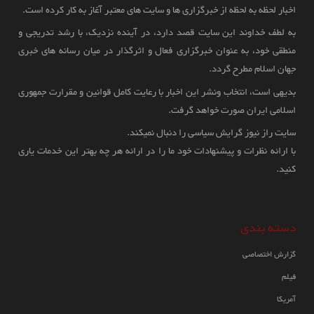
اخبار لحظه به لحظه از خبرگزاری ها و سایت های معتبر آغاز به کار کرده است.
به لطف خداوند این سایت قصد دارد، در آینده نزدیک، با رشد تدریجی و
حامد میر تحلیل گر و روزنامه نگار ارشد پاکستانی در گزارشی اظهار داشت که
منطقی خود، به عنوان خبرگزاری فعال و اثرگذار در میان رسانه های خبری
پاکستان روند تلاش های جدید برای متقاعد کردن طالبان افغانستان جهت عضویت
جهان اسلام مطرح گردد.
مجدد در ماموریت صلح افغانستان را آغاز کرده است که در غیراین صورت طالبان
بدیهی است، انتخاب ونشر این اخبار با رعایت کامل قوانین و مقرارت جمهوری
از سوی پاکستان شاهد اقدامات سختی خواهد بود.
اسلامی ایران صورت خواهد گرفت.
سایت راز نیوز گرایش سیاسی را دنبال نمیکند.
با ارائه نظرات و پیشنهادات خود ما را در ارائه هر چه بهتر این خدمات یاری
کنید.
دسته بندی
اقدام متعصبانه دولت فدرال اسلام آباد و
گزارش اختصاصی
دولت های محلی در برخورد با عزاداران
فیلم
شهادت حضرت علی(ع)
آمریکا