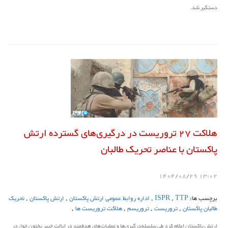
دستگیر شد.
هلاکت 27 تروریست در درگیری‌های گسترده ارتش
پاکستان با عناصر تحریک طالبان
13:02 1404/08/29
برچسب ها:
TTP
,
ISPR
,
اداره روابط عمومی ارتش پاکستان
,
ارتش پاکستان
,
تحریک
طالبان پاکستان
,
تروریست
,
تروریسم
,
هلاکت تروریست ها
,
ارتش پاکستان اعلام کرد طی سلسله‌درگیری‌ها و عملیات‌های هدفمند در ایالت خیبر پختون خوا، در