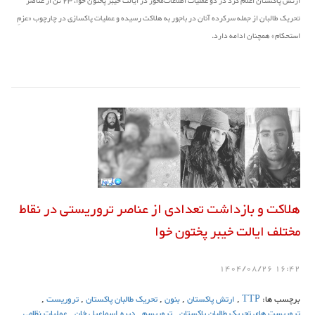
ارتش پاکستان اعلام کرد در دو عملیات اطلاعات‌محور در ایالت خیبر پختون خوا، 23 تن از عناصر
تحریک طالبان از جمله سرکرده آنان در باجور به هلاکت رسیده و عملیات پاکسازی در چارچوب «عزمِ
استحکام» همچنان ادامه دارد.
هلاکت و بازداشت تعدادی از عناصر تروریستی در نقاط
مختلف ایالت خیبر پختون خوا
16:42 1404/08/26
برچسب ها:
TTP
,
ارتش پاکستان
,
بنون
,
تحریک طالبان پاکستان
,
تروریست
,
تروریست های تحریک طالبان پاکستان
,
تروریسم
,
دیره اسماعیل خان
,
عملیات نظامی
,