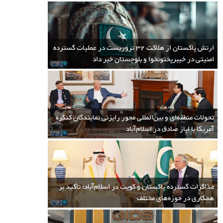
علاوه بر حضور تروریست های طالبان، حضور داعش در مناطق قبایلی ایالت خیبر
پختون خوا پاکستان نیز یک حقیقت است. به گفته کارشناسان، خطرناکترین دشمن
طالبان نیز داعش است و هر وقت موقعیت مناسب پیدا کند حتما طالبان را هدف
قرار خواهد داد...
ارتش پاکستان از هلاکت 32 تروریست در عملیات گسترده
امنیتی در خیبرپختونخوا و بلوچستان خبر داد
تحولات منطقه‌ای و بین‌المللی محور رایزنی نمایندگان کنگره
آمریکا با ایاز صادق در اسلام‌آباد
نامزدهای احتمالی سال 2022 میلادی برای
سمت فرماندهی ارتش پاکستان
مذاکرات گسترده پاکستان و کویت در اسلام‌آباد: تأکید بر
13:49 1400/08/13
همکاری در حوزه‌های مختلف