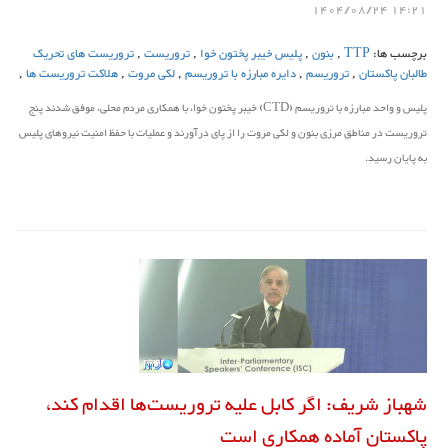
14:21 1404/08/24
برچسب ها:
TTP
,
بنون
,
پلیس خیبر پختون خوا
,
تروریست
,
تروریست های تحریک
طالبان پاکستان
,
تروریسم
,
دایره مبارزه با تروریسم
,
لکی مروت
,
هلاکت تروریست ها
,
پلیس و واحد مبارزه با تروریسم (CTD) خیبر پختون خوا، با همکاری مردم محلی، موفق شدند پنج
تروریست در مناطق مرزی بنون و لکی مروت را از پای درآورند و عملیات با حفظ امنیت نیروهای پلیس
به پایان رسید.
شهباز شریف: اگر کابل علیه تروریست‌ها اقدام کند،
پاکستان آماده همکاری است