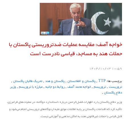
خواجه آصف: مقایسه عملیات ضدتروریستی پاکستان با
حملات هند به مساجد، قیاسی نادرست است
10:59 1404/10/03
برچسب ها:
TTP
,
پاکستان و افغانستان
,
پاکستان و هند
,
تحریک طالبان پاکستان
,
تروریست
,
تروریسم
,
خواجه محمد آصف
,
روابط دو جانبه
,
مبارزه با تروریسم
,
وزیر
دفاع پاکستان
,
وزیر دفاع پاکستان با رد اظهارات فضل‌الرحمن درباره «استاندارد دوگانه» در عملیات‌های فرامرزی،
تأکید کرد که اقدامات پاکستان بر پایه اطلاعات موثق علیه اردوگاه‌های تروریستی انجام می‌شود و
قابل قیاس با حملات غیرقانونی هند به اماکن مذهبی و آموزشی نیست.