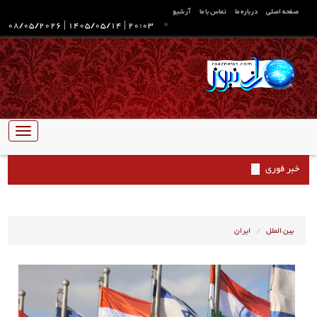
صفحه اصلی
درباره ما
تماس با ما
آرشیو
08/05/2026
|
1405/05/14
|
20:03
تبدیل
ناوبری
خبر فوری
بین الملل
ایران