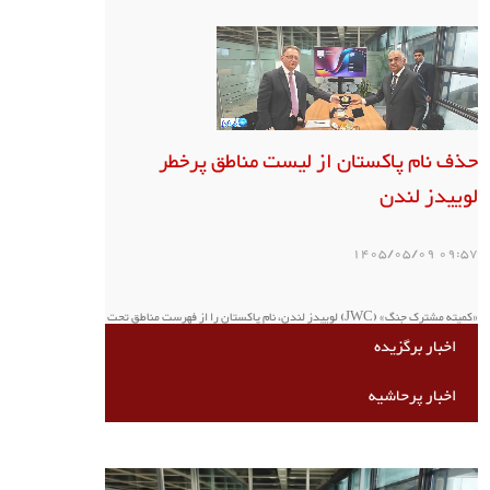
حذف نام پاکستان از لیست مناطق پرخطر
لوییدز لندن
09:57 1405/05/09
«کمیته مشترک جنگ» (JWC) لوییدز لندن، نام پاکستان را از فهرست مناطق تحت
اخبار برگزیده
پوشش ریسک جنگ، دزدی دریایی، تروریسم و خطرات مرتبط حذف کرد .
اخبار پرحاشیه