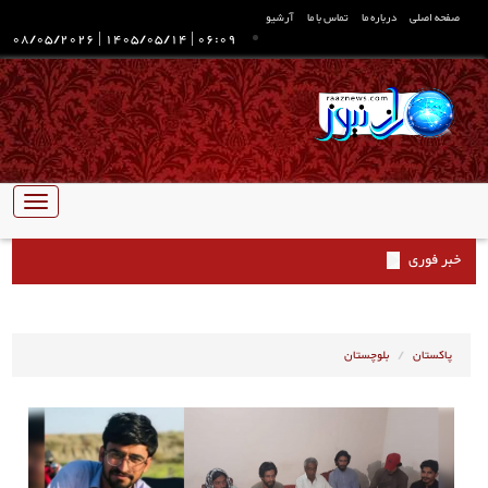
صفحه اصلی
درباره ما
تماس با ما
آرشیو
08/05/2026
|
1405/05/14
|
06:09
تبدیل
ناوبری
خبر فوری
پاکستان
بلوچستان